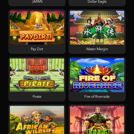
JAPAN
Dollar Eagle
Pay Dirt
Water Margin
Pirate
Fire of Riverside