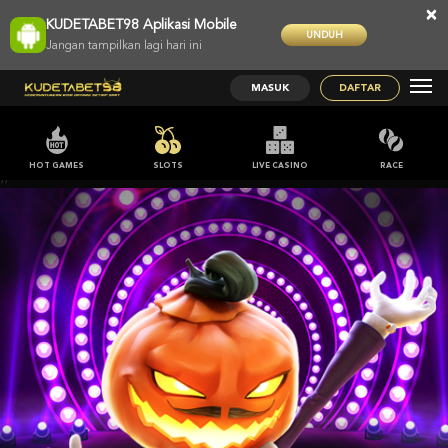
×
KUDETABET98 Aplikasi Mobile
UNDUH
Jangan tampilkan lagi hari ini
MASUK
DAFTAR
HOT GAMES
SLOTS
LIVE CASINO
RACE
;;