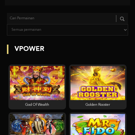
VPOWER
God Of Wealth
Golden Rooster