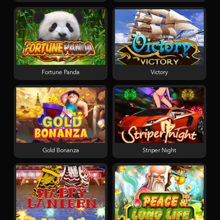
Fortune Panda
Victory
Gold Bonanza
Striper Night