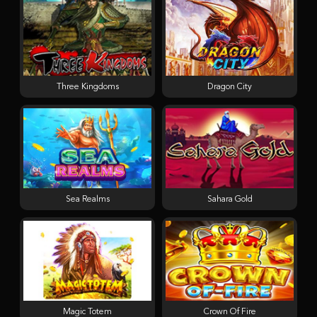
Three Kingdoms
Dragon City
Sea Realms
Sahara Gold
Magic Totem
Crown Of Fire