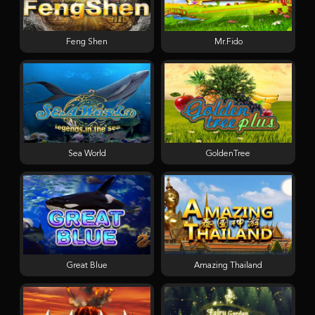
Feng Shen
Mr.Fido
Sea World
GoldenTree
Great Blue
Amazing Thailand