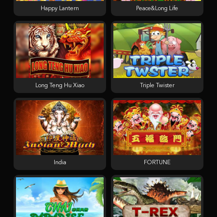
Happy Lantern
Peace&Long Life
Long Teng Hu Xiao
Triple Twister
India
FORTUNE