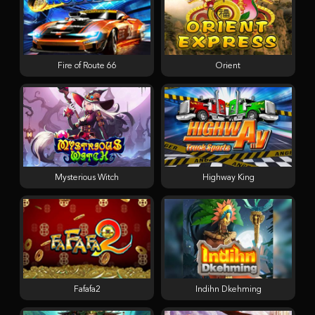
Fire of Route 66
Orient
Mysterious Witch
Highway King
Fafafa2
Indihn Dkehming