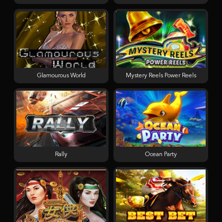
Glamourous World
Mystery Reels Power Reels
Rally
Ocean Party