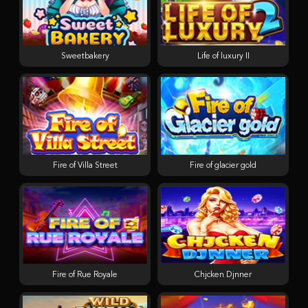
Sweetbakery
Life of luxury II
Fire of Villa Street
Fire of glacier gold
Fire of Rue Royale
Chjcken Djnner