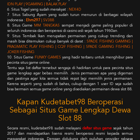
IDN PLAY | 9GAMING | BALAK PLAY
6. Situs Togel yang sudah merakyat :
NEX4D
7. Situs Sabung Ayam yang sudah turun menurun di berbagai wilayah
indonesia :
Ehm297
| SV388
8. Situs Game
MM TANGKAS
sempat menjadi game paling populer di
seluruh indonesia dan beroperasi di casino asli sejak tahun 1960an.
9. Situs Tembak Ikan merupakan permainan yang cukup trending dan
masih bisa ditemukan cukup banyak di darat :
SPADE FISHING GAMING |
PRAGMATIC PLAY FISHING | CQ9 FISHING | SPADE GAMING FISHING |
JOKER FISHING
10. Situs Game
FUNKY GAMES
yang hadir terbaru untuk menghibur para
pecinta situs game online.
Tentu saja list daftar tersebut sengaja di hadirkan untuk para pecinta situs
game lengkap agar bebas memilih. Jenis permainan apa yang digemari
dan pastinya agar kita semua tidak repot lagi memilih jenis permainan.
Karena seperti yang sudah di bahas, cukup dengan 1 user ID saja sudah
bisa bermain semua game online yang disediakan permainan dewa slot 88.
Kapan Kudetabet98 Beroperasi
Sebagai Situs Game Lengkap Dewa
Slot 88
Secara resmi, kudetabet98 sudah melayani
daftar situs game
sejak tahun
2017 dan mendapatkan lisensi resmi beroperasi resmi kepada semua
masyarakat indonesia. Dengan didukung oleh puluhan provider raksasa