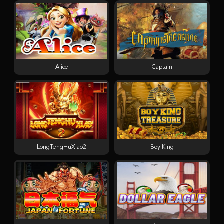
Alice
Captain
LongTengHuXiao2
Boy King