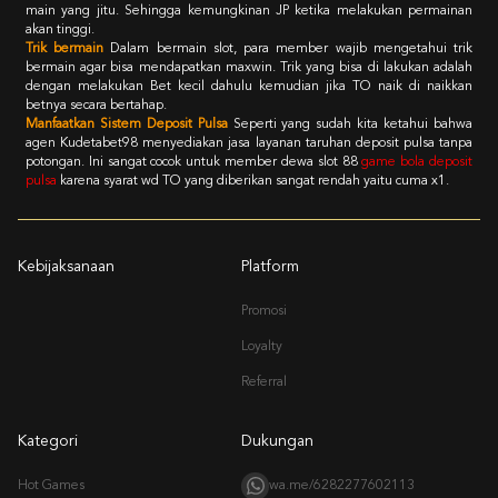
main yang jitu. Sehingga kemungkinan JP ketika melakukan permainan
akan tinggi.
Trik bermain
Dalam bermain slot, para member wajib mengetahui trik
bermain agar bisa mendapatkan maxwin. Trik yang bisa di lakukan adalah
dengan melakukan Bet kecil dahulu kemudian jika TO naik di naikkan
betnya secara bertahap.
Manfaatkan Sistem Deposit Pulsa
Seperti yang sudah kita ketahui bahwa
agen Kudetabet98 menyediakan jasa layanan taruhan deposit pulsa tanpa
potongan. Ini sangat cocok untuk member dewa slot 88
game bola deposit
pulsa
karena syarat wd TO yang diberikan sangat rendah yaitu cuma x1.
Kebijaksanaan
Platform
Promosi
Loyalty
Referral
Kategori
Dukungan
Hot Games
wa.me/6282277602113