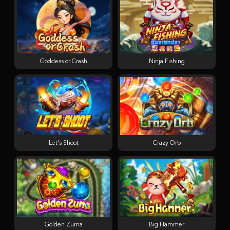
Goddess or Crash
Ninja Fishing
Let's Shoot
Crazy Orb
Golden Zuma
Big Hammer