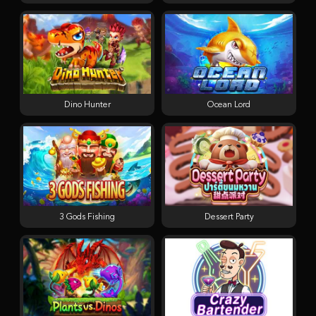
Dino Hunter
Ocean Lord
3 Gods Fishing
Dessert Party