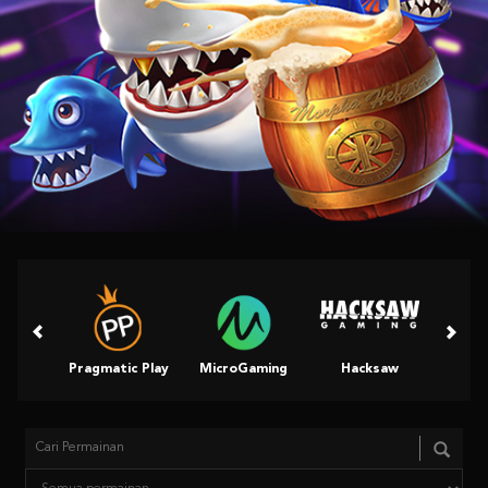
Pragmatic Play
MicroGaming
Hacksaw
King