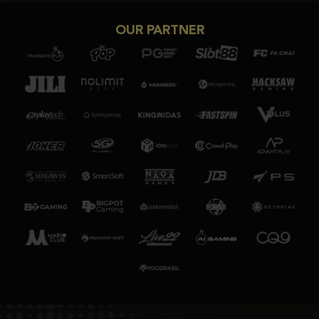
OUR PARTNER