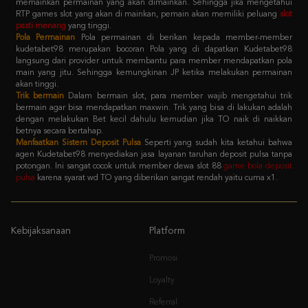
RTP games slot yang akan di mainkan, pemain akan memiliki peluang
slot
pasti menang
yang tinggi.
Pola Permainan
Pola permainan di berikan kepada member-member
kudetabet98 merupakan bocoran Pola yang di dapatkan Kudetabet98
langsung dari provider untuk membantu para member mendapatkan pola
main yang jitu. Sehingga kemungkinan JP ketika melakukan permainan
akan tinggi.
Trik bermain
Dalam bermain slot, para member wajib mengetahui trik
bermain agar bisa mendapatkan maxwin. Trik yang bisa di lakukan adalah
dengan melakukan Bet kecil dahulu kemudian jika TO naik di naikkan
betnya secara bertahap.
Manfaatkan Sistem Deposit Pulsa
Seperti yang sudah kita ketahui bahwa
agen Kudetabet98 menyediakan jasa layanan taruhan deposit pulsa tanpa
potongan. Ini sangat cocok untuk member dewa slot 88
game bola deposit
pulsa
karena syarat wd TO yang diberikan sangat rendah yaitu cuma x1.
Kebijaksanaan
Platform
Promosi
Loyalty
Referral