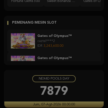
Fortune Gems 500
Sweet Bonanza 2500
PEMENANG MESIN SLOT
Gates of Olympus™
caztel****2
IDR
3,243,600.00
Gates of Olympus™
caztel****2
IDR
2,278,200.00
NEX4D POOLS DAY
Mahjong Wins - Gong Xi Fa Cai
tombenr****5
7879
IDR
1,976,400.00
Gates of Olympus™
Jum, 07-Agt-2026 00.00.00
caztel****2