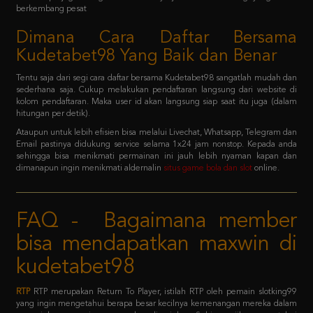
Dimana Cara Daftar Bersama
Kudetabet98 Yang Baik dan Benar
Tentu saja dari segi cara daftar bersama Kudetabet98 sangatlah mudah dan
sederhana saja. Cukup melakukan pendaftaran langsung dari website di
kolom pendaftaran. Maka user id akan langsung siap saat itu juga (dalam
hitungan per detik).
Ataupun untuk lebih efisien bisa melalui Livechat, Whatsapp, Telegram dan
Email pastinya didukung service selama 1x24 jam nonstop. Kepada anda
sehingga bisa menikmati permainan ini jauh lebih nyaman kapan dan
dimanapun ingin menikmati aldernalin
situs game bola dan slot
online.
FAQ - Bagaimana member
bisa mendapatkan maxwin di
kudetabet98
RTP
RTP merupakan Return To Player, istilah RTP oleh pemain slotking99
yang ingin mengetahui berapa besar kecilnya kemenangan mereka dalam
memainkan permainan yang akan dimainkan. Sehingga jika mengetahui