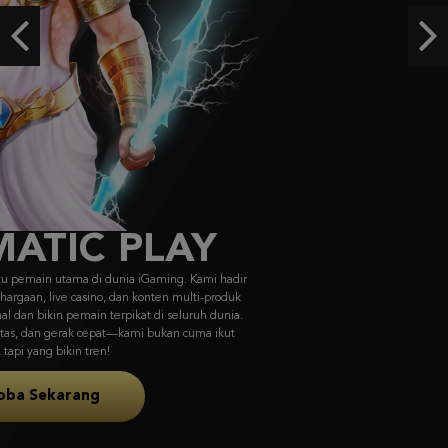
rahma****2
IDR
1,300,500.00
Previous
Ne
Mahjong Wins 3 – Black Scatter
caztel****2
IDR
1,142,400.00
FAT PANDA
Fat Panda adalah slot brand dari Pragmatic Play yang bold dan penuh impact!
Dirancang buat nyita perhatian dan kasih gameplay seru yang nggak
ketebak. Dengan energi yang meledak-ledak, visual yang kece, dan potensi
menang besar—Fat Panda bukan cuma hiburan, tapi pembawa hoki sejati!
Coba Sekarang