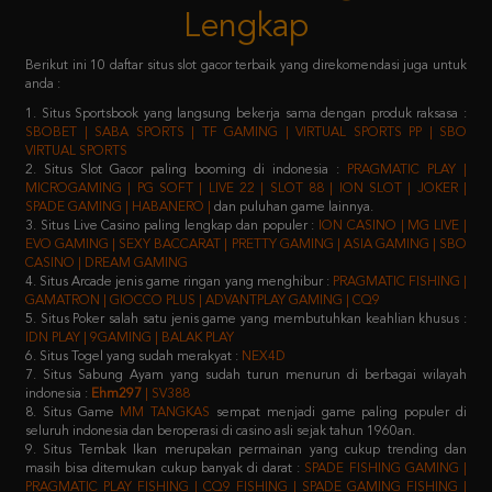
Lengkap
Berikut ini 10 daftar situs slot gacor terbaik yang direkomendasi juga untuk
anda :
1. Situs Sportsbook yang langsung bekerja sama dengan produk raksasa :
SBOBET | SABA SPORTS | TF GAMING | VIRTUAL SPORTS PP | SBO
VIRTUAL SPORTS
2. Situs Slot Gacor paling booming di indonesia :
PRAGMATIC PLAY |
MICROGAMING | PG SOFT | LIVE 22 | SLOT 88 | ION SLOT | JOKER |
SPADE GAMING | HABANERO |
dan puluhan game lainnya.
3. Situs Live Casino paling lengkap dan populer :
ION CASINO | MG LIVE |
EVO GAMING | SEXY BACCARAT | PRETTY GAMING | ASIA GAMING | SBO
CASINO | DREAM GAMING
4. Situs Arcade jenis game ringan yang menghibur :
PRAGMATIC FISHING |
GAMATRON | GIOCCO PLUS | ADVANTPLAY GAMING | CQ9
5. Situs Poker salah satu jenis game yang membutuhkan keahlian khusus :
IDN PLAY | 9GAMING | BALAK PLAY
6. Situs Togel yang sudah merakyat :
NEX4D
7. Situs Sabung Ayam yang sudah turun menurun di berbagai wilayah
indonesia :
Ehm297
| SV388
8. Situs Game
MM TANGKAS
sempat menjadi game paling populer di
seluruh indonesia dan beroperasi di casino asli sejak tahun 1960an.
9. Situs Tembak Ikan merupakan permainan yang cukup trending dan
masih bisa ditemukan cukup banyak di darat :
SPADE FISHING GAMING |
PRAGMATIC PLAY FISHING | CQ9 FISHING | SPADE GAMING FISHING |
JOKER FISHING