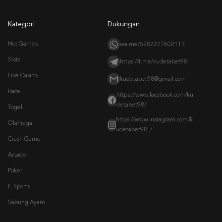
Kategori
Dukungan
Hot Games
wa.me/6282277602113
Slots
https://t.me/kudetabet98
Live Casino
kudetabet98@gmail.com
Race
https://www.facebook.com/ku
detabet98/
Togel
https://www.instagram.com/k
Olahraga
udetabet98_/
Crash Game
Arcade
Poker
E-Sports
Sabung Ayam