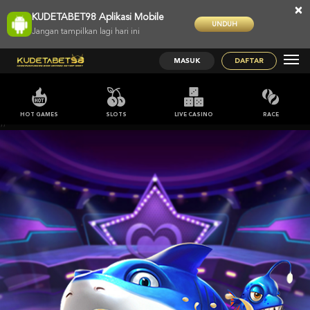
×
KUDETABET98 Aplikasi Mobile
UNDUH
Jangan tampilkan lagi hari ini
MASUK
DAFTAR
HOT GAMES
SLOTS
LIVE CASINO
RACE
;;