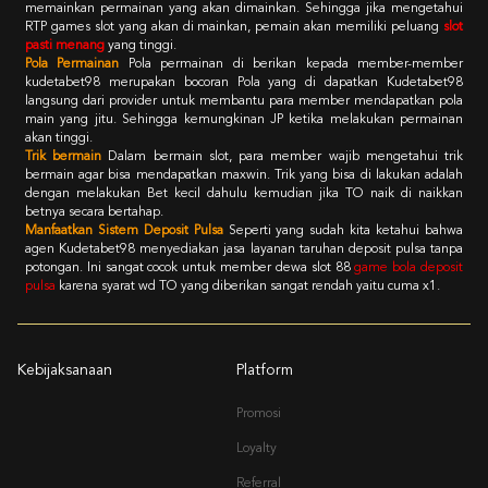
memainkan permainan yang akan dimainkan. Sehingga jika mengetahui
RTP games slot yang akan di mainkan, pemain akan memiliki peluang
slot
pasti menang
yang tinggi.
Pola Permainan
Pola permainan di berikan kepada member-member
kudetabet98 merupakan bocoran Pola yang di dapatkan Kudetabet98
langsung dari provider untuk membantu para member mendapatkan pola
main yang jitu. Sehingga kemungkinan JP ketika melakukan permainan
akan tinggi.
Trik bermain
Dalam bermain slot, para member wajib mengetahui trik
bermain agar bisa mendapatkan maxwin. Trik yang bisa di lakukan adalah
dengan melakukan Bet kecil dahulu kemudian jika TO naik di naikkan
betnya secara bertahap.
Manfaatkan Sistem Deposit Pulsa
Seperti yang sudah kita ketahui bahwa
agen Kudetabet98 menyediakan jasa layanan taruhan deposit pulsa tanpa
potongan. Ini sangat cocok untuk member dewa slot 88
game bola deposit
pulsa
karena syarat wd TO yang diberikan sangat rendah yaitu cuma x1.
Kebijaksanaan
Platform
Promosi
Loyalty
Referral