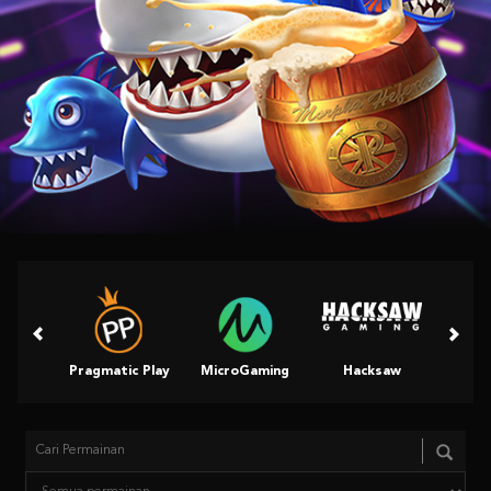
Pragmatic Play
MicroGaming
Hacksaw
King