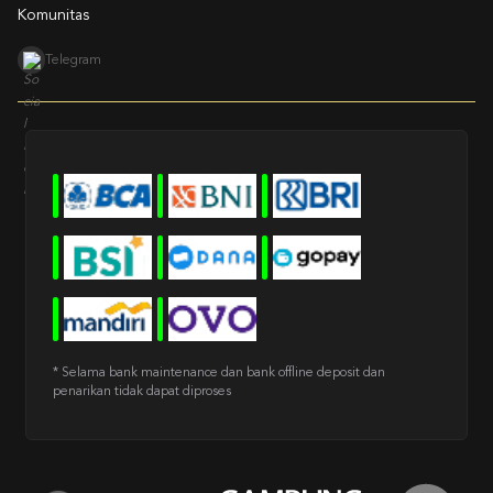
Komunitas
Telegram
* Selama bank maintenance dan bank offline deposit dan
penarikan tidak dapat diproses