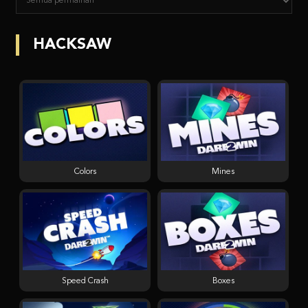
HACKSAW
Colors
Mines
Speed Crash
Boxes