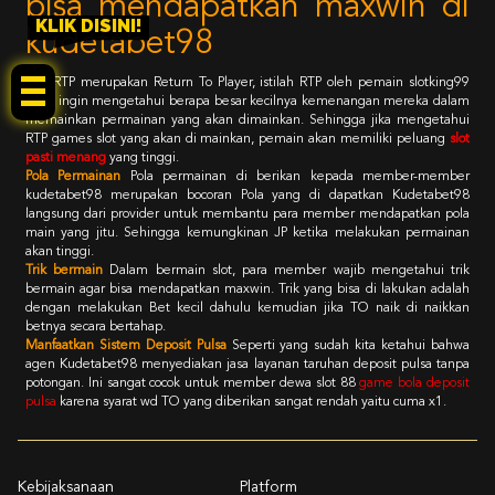
bisa mendapatkan maxwin di
KLIK DISINI!
kudetabet98
RTP
RTP merupakan Return To Player, istilah RTP oleh pemain slotking99
yang ingin mengetahui berapa besar kecilnya kemenangan mereka dalam
memainkan permainan yang akan dimainkan. Sehingga jika mengetahui
RTP games slot yang akan di mainkan, pemain akan memiliki peluang
slot
pasti menang
yang tinggi.
Pola Permainan
Pola permainan di berikan kepada member-member
kudetabet98 merupakan bocoran Pola yang di dapatkan Kudetabet98
langsung dari provider untuk membantu para member mendapatkan pola
main yang jitu. Sehingga kemungkinan JP ketika melakukan permainan
akan tinggi.
Trik bermain
Dalam bermain slot, para member wajib mengetahui trik
bermain agar bisa mendapatkan maxwin. Trik yang bisa di lakukan adalah
dengan melakukan Bet kecil dahulu kemudian jika TO naik di naikkan
betnya secara bertahap.
Manfaatkan Sistem Deposit Pulsa
Seperti yang sudah kita ketahui bahwa
agen Kudetabet98 menyediakan jasa layanan taruhan deposit pulsa tanpa
potongan. Ini sangat cocok untuk member dewa slot 88
game bola deposit
pulsa
karena syarat wd TO yang diberikan sangat rendah yaitu cuma x1.
Kebijaksanaan
Platform