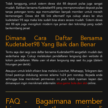
Tidak tanggung, untuk sistem dewa slot 88 deposit pulsa juga sangat
mudah. Bahkan bersama Kudetabet98 yang mempromosikan deposit pulsa
tanpa potongan tentu saja memudahkan banyak member untuk meraih
kemenangan. Dewa slot 88 link alternatif nya cukup akses ke situs
kudetabet 98 saja maka kita sudah bisa akses secara mudah. Sistem dewa
slot 88 apk juga mengikuti modern nya jaman dan teknologi yang sudah
berkembang pesat
Dimana Cara Daftar Bersama
Kudetabet98 Yang Baik dan Benar
Tentu saja dari segi cara daftar bersama Kudetabet98 sangatlah mudah dan
sederhana saja. Cukup melakukan pendaftaran langsung dari website di
kolom pendaftaran. Maka user id akan langsung siap saat itu juga (dalam
hitungan per detik).
Ataupun untuk lebih efisien bisa melalui Livechat, Whatsapp, Telegram dan
Email pastinya didukung service selama 1x24 jam nonstop. Kepada anda
sehingga bisa menikmati permainan ini jauh lebih nyaman kapan dan
dimanapun ingin menikmati aldernalin
situs game bola dan slot
online.
FAQ - Bagaimana member