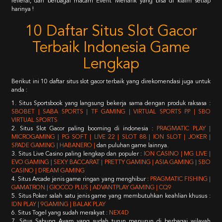
refferal, dan berbagai macam Event Menarik yang bisa di klaim setiap
harinya !
10 Daftar Situs Slot Gacor
Terbaik Indonesia Game
Lengkap
Berikut ini 10 daftar situs slot gacor terbaik yang direkomendasi juga untuk
anda :
1. Situs Sportsbook yang langsung bekerja sama dengan produk raksasa :
SBOBET | SABA SPORTS | TF GAMING | VIRTUAL SPORTS PP | SBO
VIRTUAL SPORTS
2. Situs Slot Gacor paling booming di indonesia :
PRAGMATIC PLAY |
MICROGAMING | PG SOFT | LIVE 22 | SLOT 88 | ION SLOT | JOKER |
SPADE GAMING | HABANERO |
dan puluhan game lainnya.
3. Situs Live Casino paling lengkap dan populer :
ION CASINO | MG LIVE |
EVO GAMING | SEXY BACCARAT | PRETTY GAMING | ASIA GAMING | SBO
CASINO | DREAM GAMING
4. Situs Arcade jenis game ringan yang menghibur :
PRAGMATIC FISHING |
GAMATRON | GIOCCO PLUS | ADVANTPLAY GAMING | CQ9
5. Situs Poker salah satu jenis game yang membutuhkan keahlian khusus :
IDN PLAY | 9GAMING | BALAK PLAY
6. Situs Togel yang sudah merakyat :
NEX4D
7. Situs Sabung Ayam yang sudah turun menurun di berbagai wilayah