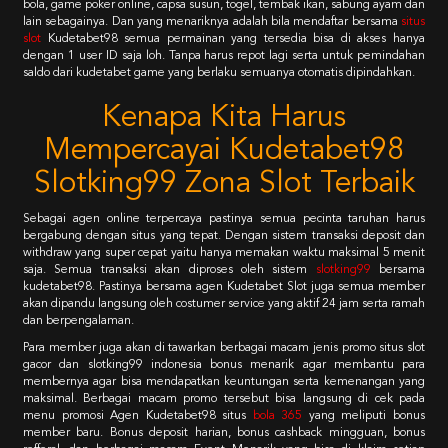
bola, game poker online, capsa susun, togel, tembak ikan, sabung ayam dan
lain sebagainya. Dan yang menariknya adalah bila mendaftar bersama
situs
slot
Kudetabet98 semua permainan yang tersedia bisa di akses hanya
dengan 1 user ID saja loh. Tanpa harus repot lagi serta untuk pemindahan
saldo dari kudetabet game yang berlaku semuanya otomatis dipindahkan.
Kenapa Kita Harus
Mempercayai Kudetabet98
Slotking99 Zona Slot Terbaik
Sebagai agen online terpercaya pastinya semua pecinta taruhan harus
bergabung dengan situs yang tepat. Dengan sistem transaksi deposit dan
withdraw yang super cepat yaitu hanya memakan waktu maksimal 5 menit
saja. Semua transaksi akan diproses oleh sistem
slotking99
bersama
kudetabet98. Pastinya bersama agen Kudetabet Slot juga semua member
akan dipandu langsung oleh costumer service yang aktif 24 jam serta ramah
dan berpengalaman.
Para member juga akan di tawarkan berbagai macam jenis promo situs slot
gacor dan slotking99 indonesia bonus menarik agar membantu para
membernya agar bisa mendapatkan keuntungan serta kemenangan yang
maksimal. Berbagai macam promo tersebut bisa langsung di cek pada
menu promosi Agen Kudetabet98 situs
bola 365
yang meliputi bonus
member baru. Bonus deposit harian, bonus cashback mingguan, bonus