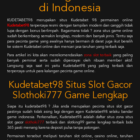
di Indonesia
KUDETABET98 merupakan situs Kudetabet 98 permainan online
Kudetabet98
terpercaya resmi dengan tampilan modern dan canggih tidak
lupa dengan bonus berlimpah. Bagaimana tidak ? zona situs game online
sudah berkembang semakin lengkap, modern dan banyak jenis. Tentu saja
para pecinta game yang awalnya hanya bermain di darat juga ikut beralih
ke sistem Kudetabet online dan mencari jasa taruhan yang terbaik saja.
Para artikel ini kita akan merekomendasikan
zona slot terbaik
yang paling
banyak peminat serta sudah dipercayai oleh ribuan member aktif.
Langsung saja saat ini yaitu Kudetabet98 yang paling terbaik dan
terpercaya untuk para kalangan pecinta game online.
Kudetabet98 Situs Slot Gacor
Slothoki777 Game Lengkap
Siapa itu kudetabet98 ? Jika anda merupakan pecinta situs slot gacor
pastinya sudah tidak asing lagi dengan agen Kudetabet98 selaku bandar
game indonesia. Perkenalkan, Kudetabet98 adalah daftar situs zona situs
slot gacor
slothoki777
terbaik dan slotking99 game lengkap terbaik bola
365 pasti menang karena deposit pulsa tanpa potongan.
Permainan tersebut meliputi taruhan slot online, casino online, taruhan