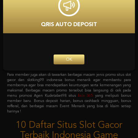
Mempercayai Kudetabet98
Slotking99 Zona Slot Terbaik
QRIS AUTO DEPOSIT
Sebagai agen online terpercaya pastinya semua pecinta taruhan harus
bergabung dengan situs yang tepat. Dengan sistem transaksi deposit dan
withdraw yang super cepat yaitu hanya memakan waktu maksimal 5 menit
saja. Semua transaksi akan diproses oleh sistem
slotking99
bersama
kudetabet98. Pastinya bersama agen Kudetabet Slot juga semua member
akan dipandu langsung oleh costumer service yang aktif 24 jam serta ramah
OK
dan berpengalaman.
Para member juga akan di tawarkan berbagai macam jenis promo situs slot
gacor dan slotking99 indonesia bonus menarik agar membantu para
membernya agar bisa mendapatkan keuntungan serta kemenangan yang
maksimal. Berbagai macam promo tersebut bisa langsung di cek pada
menu promosi Agen Kudetabet98 situs
bola 365
yang meliputi bonus
member baru. Bonus deposit harian, bonus cashback mingguan, bonus
refferal, dan berbagai macam Event Menarik yang bisa di klaim setiap
harinya !
10 Daftar Situs Slot Gacor
Terbaik Indonesia Game