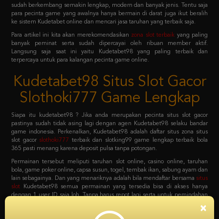
para pecinta game yang awalnya hanya bermain di darat juga ikut beralih
ke sistem Kudetabet online dan mencari jasa taruhan yang terbaik saja.
Para artikel ini kita akan merekomendasikan
zona slot terbaik
yang paling
banyak peminat serta sudah dipercayai oleh ribuan member aktif.
Langsung saja saat ini yaitu Kudetabet98 yang paling terbaik dan
terpercaya untuk para kalangan pecinta game online.
Kudetabet98 Situs Slot Gacor
Slothoki777 Game Lengkap
Siapa itu kudetabet98 ? Jika anda merupakan pecinta situs slot gacor
pastinya sudah tidak asing lagi dengan agen Kudetabet98 selaku bandar
game indonesia. Perkenalkan, Kudetabet98 adalah daftar situs zona situs
slot gacor
slothoki777
terbaik dan slotking99 game lengkap terbaik bola
365 pasti menang karena deposit pulsa tanpa potongan.
Permainan tersebut meliputi taruhan slot online, casino online, taruhan
bola, game poker online, capsa susun, togel, tembak ikan, sabung ayam dan
lain sebagainya. Dan yang menariknya adalah bila mendaftar bersama
situs
slot
Kudetabet98 semua permainan yang tersedia bisa di akses hanya
dengan 1 user ID saja loh. Tanpa harus repot lagi serta untuk pemindahan
saldo dari kudetabet game yang berlaku semuanya otomatis dipindahkan.
×
Kenapa Kita Harus