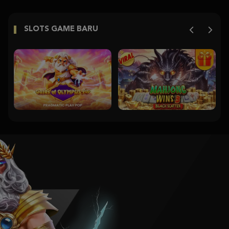
IDR
1,912,200.00
SLOTS GAME BARU
Gates of Olympus Super Scatter
ryo****1
IDR
1,437,300.00
Gates of Olympus™
caztel****2
IDR
1,410,600.00
Gates of Olympus™
caztel****2
IDR
1,368,000.00
Gates of Olympus Super Scatter
rahma****2
IDR
1,300,500.00
Mahjong Wins 3 – Black Scatter