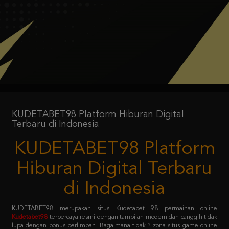
KUDETABET98 Platform Hiburan Digital
Terbaru di Indonesia
KUDETABET98 Platform
Hiburan Digital Terbaru
di Indonesia
KUDETABET98 merupakan situs Kudetabet 98 permainan online
Kudetabet98
terpercaya resmi dengan tampilan modern dan canggih tidak
lupa dengan bonus berlimpah. Bagaimana tidak ? zona situs game online
sudah berkembang semakin lengkap, modern dan banyak jenis. Tentu saja