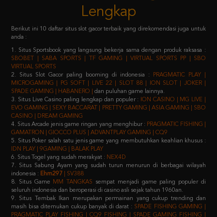
Lengkap
Berikut ini 10 daftar situs slot gacor terbaik yang direkomendasi juga untuk
anda :
1. Situs Sportsbook yang langsung bekerja sama dengan produk raksasa :
SBOBET | SABA SPORTS | TF GAMING | VIRTUAL SPORTS PP | SBO
VIRTUAL SPORTS
2. Situs Slot Gacor paling booming di indonesia :
PRAGMATIC PLAY |
MICROGAMING | PG SOFT | LIVE 22 | SLOT 88 | ION SLOT | JOKER |
SPADE GAMING | HABANERO |
dan puluhan game lainnya.
3. Situs Live Casino paling lengkap dan populer :
ION CASINO | MG LIVE |
EVO GAMING | SEXY BACCARAT | PRETTY GAMING | ASIA GAMING | SBO
CASINO | DREAM GAMING
4. Situs Arcade jenis game ringan yang menghibur :
PRAGMATIC FISHING |
GAMATRON | GIOCCO PLUS | ADVANTPLAY GAMING | CQ9
5. Situs Poker salah satu jenis game yang membutuhkan keahlian khusus :
IDN PLAY | 9GAMING | BALAK PLAY
6. Situs Togel yang sudah merakyat :
NEX4D
7. Situs Sabung Ayam yang sudah turun menurun di berbagai wilayah
indonesia :
Ehm297
| SV388
8. Situs Game
MM TANGKAS
sempat menjadi game paling populer di
seluruh indonesia dan beroperasi di casino asli sejak tahun 1960an.
9. Situs Tembak Ikan merupakan permainan yang cukup trending dan
masih bisa ditemukan cukup banyak di darat :
SPADE FISHING GAMING |
PRAGMATIC PLAY FISHING | CQ9 FISHING | SPADE GAMING FISHING |
JOKER FISHING