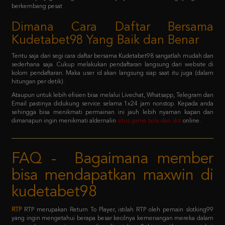
Dimana Cara Daftar Bersama
Kudetabet98 Yang Baik dan Benar
Tentu saja dari segi cara daftar bersama Kudetabet98 sangatlah mudah dan
sederhana saja. Cukup melakukan pendaftaran langsung dari website di
kolom pendaftaran. Maka user id akan langsung siap saat itu juga (dalam
hitungan per detik).
Ataupun untuk lebih efisien bisa melalui Livechat, Whatsapp, Telegram dan
Email pastinya didukung service selama 1x24 jam nonstop. Kepada anda
sehingga bisa menikmati permainan ini jauh lebih nyaman kapan dan
dimanapun ingin menikmati aldernalin
situs game bola dan slot
online.
FAQ - Bagaimana member
bisa mendapatkan maxwin di
kudetabet98
RTP
RTP merupakan Return To Player, istilah RTP oleh pemain slotking99
yang ingin mengetahui berapa besar kecilnya kemenangan mereka dalam
memainkan permainan yang akan dimainkan. Sehingga jika mengetahui