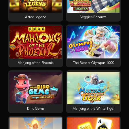
Aztec Legend
Veggies Bonanza
Mahjong of the Phoenix
The Beat of Olympus 1000
Dino Gems
Mahjong of the White Tiger