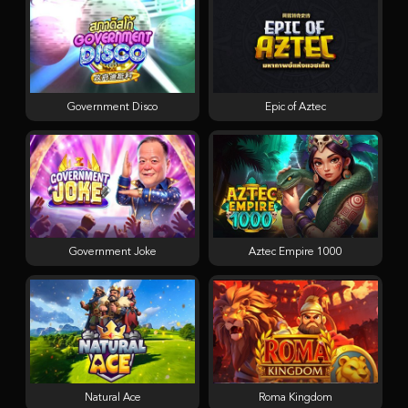
Government Disco
Epic of Aztec
Government Joke
Aztec Empire 1000
Natural Ace
Roma Kingdom