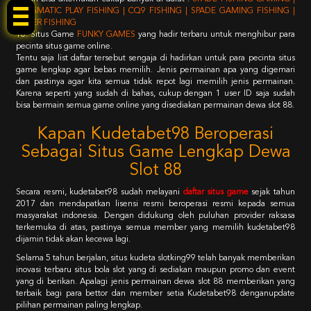
PRAGMATIC PLAY FISHING | CQ9 FISHING | SPADE GAMING FISHING |
JOKER FISHING
10. Situs Game
FUNKY GAMES
yang hadir terbaru untuk menghibur para
pecinta situs game online.
Tentu saja list daftar tersebut sengaja di hadirkan untuk para pecinta situs
game lengkap agar bebas memilih. Jenis permainan apa yang digemari
dan pastinya agar kita semua tidak repot lagi memilih jenis permainan.
Karena seperti yang sudah di bahas, cukup dengan 1 user ID saja sudah
bisa bermain semua game online yang disediakan permainan dewa slot 88.
Kapan Kudetabet98 Beroperasi
Sebagai Situs Game Lengkap Dewa
Slot 88
Secara resmi, kudetabet98 sudah melayani
daftar situs game
sejak tahun
2017 dan mendapatkan lisensi resmi beroperasi resmi kepada semua
masyarakat indonesia. Dengan didukung oleh puluhan provider raksasa
terkemuka di atas, pastinya semua member yang memilih kudetabet98
dijamin tidak akan kecewa lagi.
Selama 5 tahun berjalan, situs kudeta slotking99 telah banyak memberikan
inovasi terbaru situs bola slot yang di sediakan maupun promo dan event
yang di berikan. Apalagi jenis permainan dewa slot 88 memberikan yang
terbaik bagi para bettor dan member setia Kudetabet98 denganupdate
pilihan permainan paling lengkap.