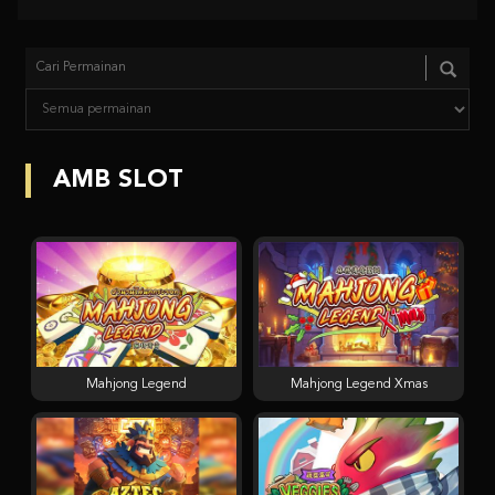
AMB SLOT
Mahjong Legend
Mahjong Legend Xmas