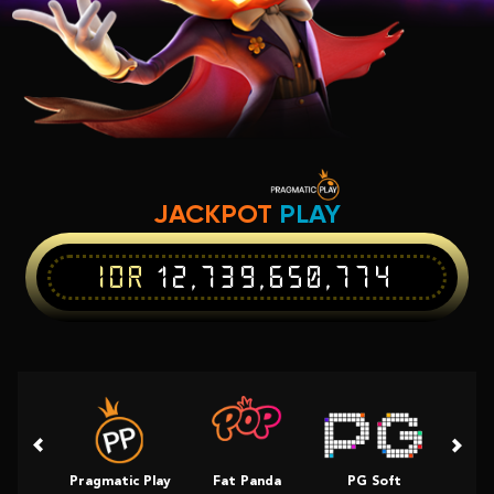
JACKPOT
PLAY
IDR
12,739,648,577
Pragmatic Play
Fat Panda
PG Soft
Slot