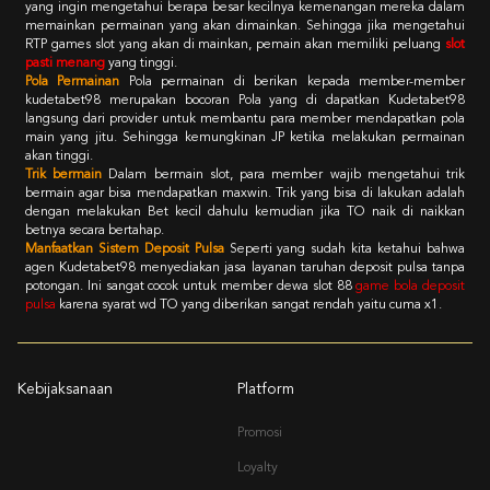
yang ingin mengetahui berapa besar kecilnya kemenangan mereka dalam
memainkan permainan yang akan dimainkan. Sehingga jika mengetahui
RTP games slot yang akan di mainkan, pemain akan memiliki peluang
slot
pasti menang
yang tinggi.
Pola Permainan
Pola permainan di berikan kepada member-member
kudetabet98 merupakan bocoran Pola yang di dapatkan Kudetabet98
langsung dari provider untuk membantu para member mendapatkan pola
main yang jitu. Sehingga kemungkinan JP ketika melakukan permainan
akan tinggi.
Trik bermain
Dalam bermain slot, para member wajib mengetahui trik
bermain agar bisa mendapatkan maxwin. Trik yang bisa di lakukan adalah
dengan melakukan Bet kecil dahulu kemudian jika TO naik di naikkan
betnya secara bertahap.
Manfaatkan Sistem Deposit Pulsa
Seperti yang sudah kita ketahui bahwa
agen Kudetabet98 menyediakan jasa layanan taruhan deposit pulsa tanpa
potongan. Ini sangat cocok untuk member dewa slot 88
game bola deposit
pulsa
karena syarat wd TO yang diberikan sangat rendah yaitu cuma x1.
Kebijaksanaan
Platform
Promosi
Loyalty