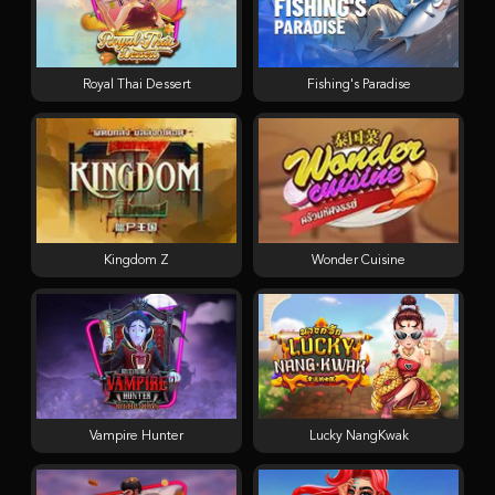
Royal Thai Dessert
Fishing's Paradise
Kingdom Z
Wonder Cuisine
Vampire Hunter
Lucky NangKwak